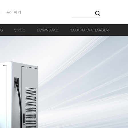
개
문의하기
NG
VIDEO
DOWNLOAD
BACK TO EV CHARGER