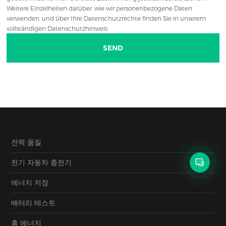
Weitere Einzelheiten darüber, wie wir personenbezogene Daten
verwenden, und über Ihre Datenschutzrechte finden Sie in unserem
vollständigen Datenschutzhinweis
전력 품질
전기 자동차 충전기
에너지 저장
배터리 테스트
홈 에너지